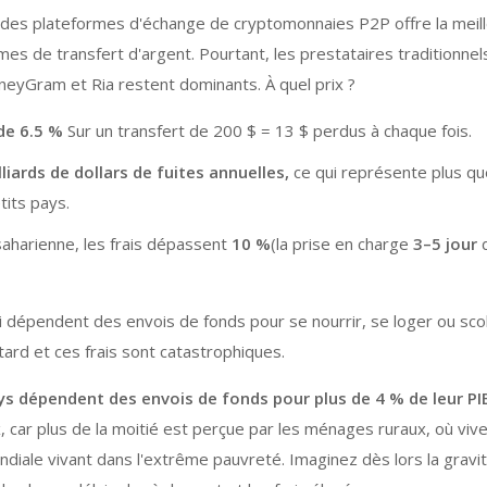
es plateformes d'échange de cryptomonnaies P2P offre la meil
mes de transfert d'argent. Pourtant, les prestataires traditionn
eyGram et Ria restent dominants. À quel prix ?
de 6.5 %
Sur un transfert de 200 $ = 13 $ perdus à chaque fois.
liards de dollars de fuites annuelles,
ce qui représente plus qu
tits pays.
saharienne, les frais dépassent
10 %
(la prise en charge
3–5 jour
d
ui dépendent des envois de fonds pour se nourrir, se loger ou sco
tard et ces frais sont catastrophiques.
ys dépendent des envois de fonds pour plus de 4 % de leur PI
, car plus de la moitié est perçue par les ménages ruraux, où viv
ndiale vivant dans l'extrême pauvreté. Imaginez dès lors la gravi