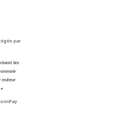
tégée par
visent les
monnaie
 la même
 »
 MoonPay