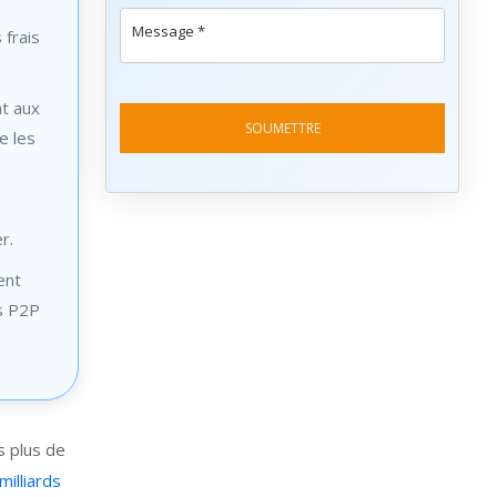
 frais
nt aux
e les
r.
ent
s P2P
s plus de
milliards