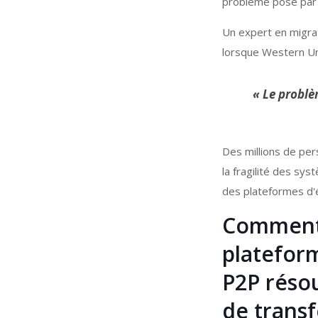
problème posé par l
Un expert en migrat
lorsque Western Un
« Le problè
Des millions de pe
la fragilité des sys
des plateformes d'
Comment
platefor
P2P résou
de transf