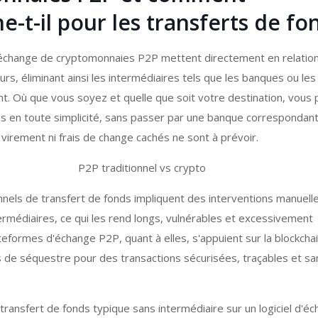
e-t-il pour les transferts de fo
échange de cryptomonnaies P2P mettent directement en relatio
rs, éliminant ainsi les intermédiaires tels que les banques ou les
nt. Où que vous soyez et quelle que soit votre destination, vous
ds en toute simplicité, sans passer par une banque correspondan
e virement ni frais de change cachés ne sont à prévoir.
ionnels de transfert de fonds impliquent des interventions manuell
rmédiaires, ce qui les rend longs, vulnérables et excessivement
eformes d'échange P2P, quant à elles, s'appuient sur la blockcha
ts de séquestre pour des transactions sécurisées, traçables et sa
transfert de fonds typique sans intermédiaire sur un logiciel d'é