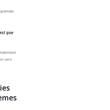
optimale
est que
utalement
ion vers
ies
tèmes