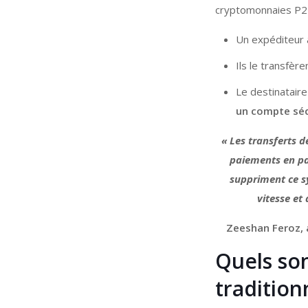
cryptomonnaies P2P
Un expéditeur 
Ils le transfèr
Le destinatair
un compte sé
« Les transferts d
paiements en pa
suppriment ce sy
vitesse et
Zeeshan Feroz, 
Quels son
tradition