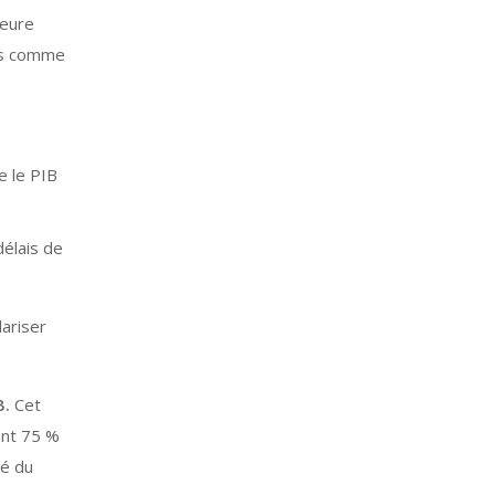
leure
els comme
e le PIB
élais de
lariser
B.
Cet
ent 75 %
té du