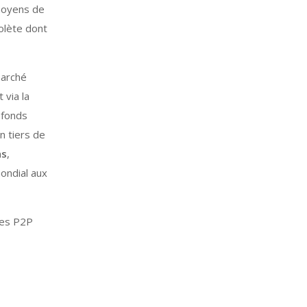
moyens de
olète dont
marché
 via la
 fonds
n tiers de
ns
,
ondial aux
ies P2P