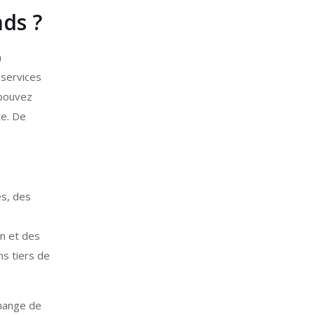
nds ?
n
 services
 pouvez
te. De
es, des
in et des
ns tiers de
change de